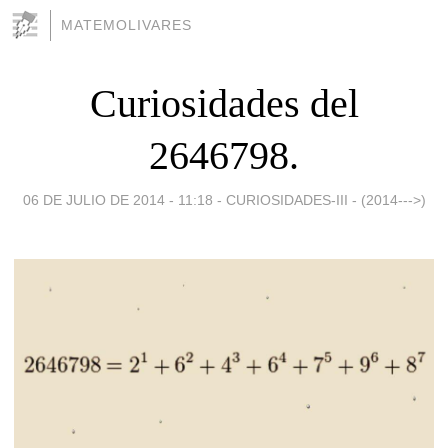
MATEMOLIVARES
Curiosidades del
2646798.
06 DE JULIO DE 2014 - 11:18
-
CURIOSIDADES-III - (2014--->)