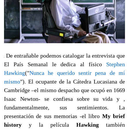
De entrañable podemos catalogar la entrevista que
El País Semanal le dedica al físico
Stephen
Hawking
("
Nunca he querido sentir pena de mí
mismo
"). El ocupante de la Cátedra Lucasiana de
Cambridge –el mismo despacho que ocupó en 1669
Isaac Newton- se confiesa sobre su vida y ,
fundamentalmente, sus sentimientos. La
presentación de sus memorias -el libro
My brief
history
y la película
Hawking
también