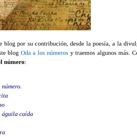
 blog por su contribución, desde la poesía, a la divul
ste blog
Oda a los números
y traemos algunos más. Co
el número
:
l número.
cita
no
n águila caída
tra