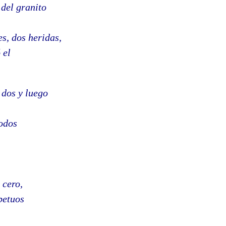
 del granito
es, dos heridas,
 el
 dos y luego
todos
 cero,
petuos