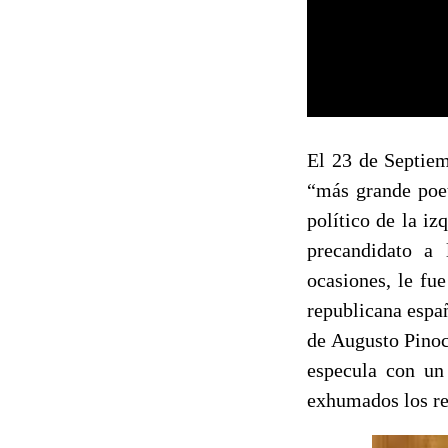
El 23 de Septie
“más grande poet
político de la i
precandidato a 
ocasiones, le fu
republicana españ
de Augusto Pinoc
especula con un 
exhumados los res