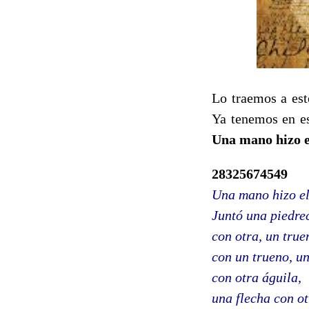
Lo traemos a este
Ya tenemos en e
Una mano hizo 
28325674549
Una mano hizo e
Juntó una piedre
con otra, un true
con un trueno, u
con otra águila,
una flecha con o