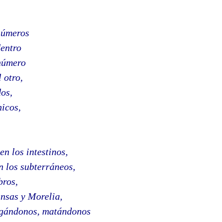
números
dentro
número
 otro,
dos,
icos,
en los intestinos,
en los subterráneos,
bros,
nsas y Morelia,
egándonos, matándonos