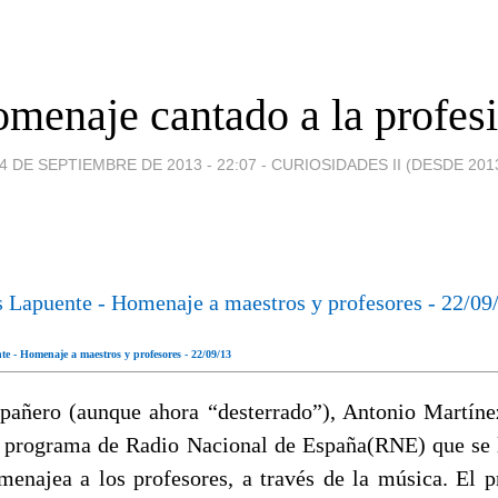
menaje cantado a la profes
4 DE SEPTIEMBRE DE 2013 - 22:07
-
CURIOSIDADES II (DESDE 201
e - Homenaje a maestros y profesores - 22/09/13
añero (aunque ahora “desterrado”), Antonio Martíne
n programa de Radio Nacional de España(RNE) que se
enajea a los profesores, a través de la música. El 