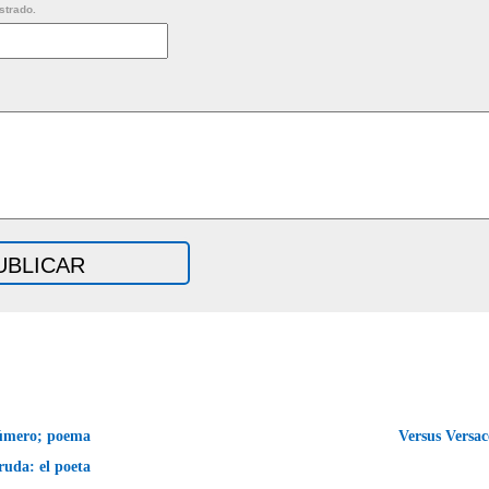
strado.
úmero; poema
Versus Versa
ruda: el poeta