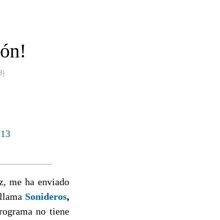
ión!
3)
z, me ha enviado
 llama
Sonideros
,
programa no tiene