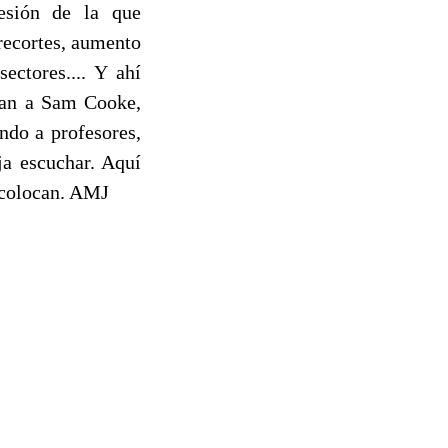
fesión de la que
 recortes, aumento
ectores.... Y ahí
can a Sam Cooke,
do a profesores,
ja escuchar. Aquí
s colocan. AMJ