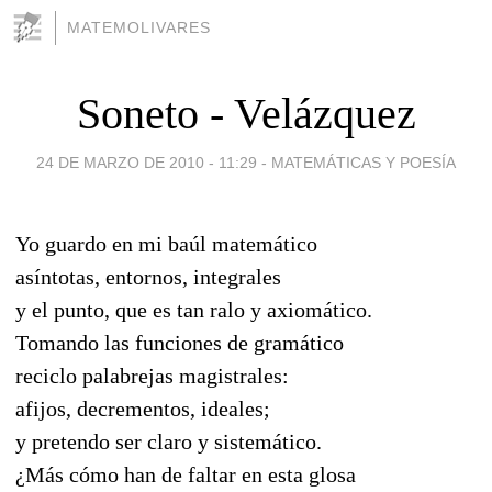
MATEMOLIVARES
Soneto - Velázquez
24 DE MARZO DE 2010 - 11:29
-
MATEMÁTICAS Y POESÍA
Yo guardo en mi baúl matemático
asíntotas, entornos, integrales
y el punto, que es tan ralo y axiomático.
Tomando las funciones de gramático
reciclo palabrejas magistrales:
afijos, decrementos, ideales;
y pretendo ser claro y sistemático.
¿Más cómo han de faltar en esta glosa