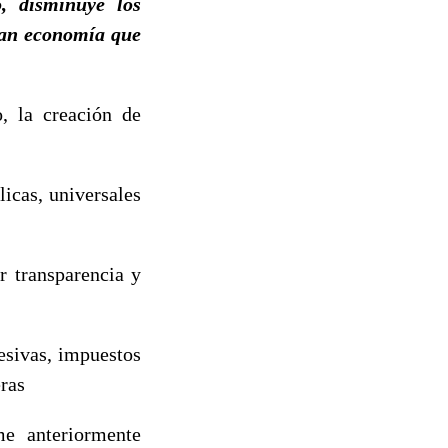
, disminuye los
ran economía que
, la creación de
licas, universales
 transparencia y
esivas, impuestos
eras
me anteriormente