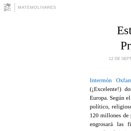
MATEMOLIVARES
Est
Pr
12 DE SEPT
Intermón Oxfa
(¡Excelente!) d
Europa. Según el
político, religio
120 millones de 
engrosará las 