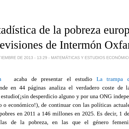
adística de la pobreza euro
evisiones de Intermón Oxf
IEMBRE DE 2013 - 13:29
-
MATEMÁTICAS Y ESTUDIOS ECONÓMIC
m
acaba de presentar el estudio
La trampa d
onde en 44 páginas analiza el verdadero coste de l
 estudio(¡sin desperdicio alguno y por una ONG indepe
so o económico!), de continuar con las políticas actua
pobres en 2011 a 146 millones en 2025. Es decir, 1 d
filas de la pobreza, en las que el género femen