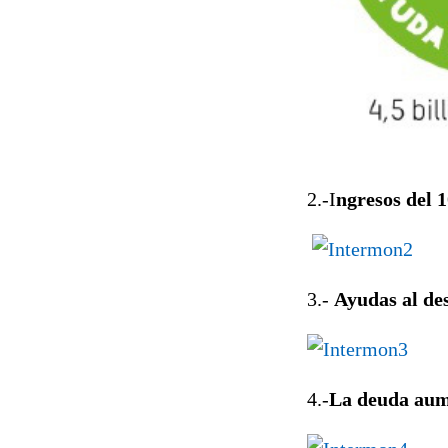
2.-I
ngresos del 
3.-
Ayudas al des
4.-
La deuda aume