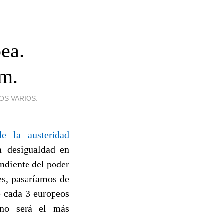
pea.
am.
OS VARIOS.
e la austeridad
a desigualdad en
ndiente del poder
les, pasaríamos de
e cada 3 europeos
ino será el más