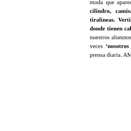
moda que aparec
cilindro, cami
tiralíneas. Ver
donde tienen cab
nuestros alumno
veces
‘nosotros
prensa diaria. A