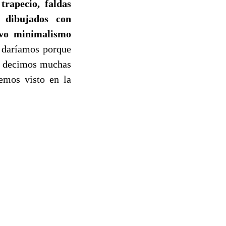
 trapecio, faldas
s dibujados con
uevo minimalismo
 daríamos porque
o decimos muchas
emos visto en la