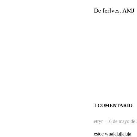
De ferlves. AMJ
1 COMENTARIO
etryr -
16 de mayo de 
estoe wuajajajjajaja