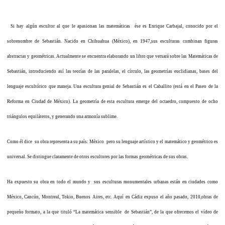
Si hay algún escultor al que le apasionan las matemáticas ése es Enrique Carbajal, conocido por el
sobrenombre de Sebastián. Nacido en Chihuahua (México), en 1947,sus esculturas combinan figuras
abstractas y geométricas. Actualmente se encuentra elaborando un libro que versará sobre las Matemáticas de
Sebastián, introduciendo así las teorías de las paralelas, el círculo, las geometrías euclidianas, bases del
lenguaje escultórico que maneja. Una escultura genial de Sebastián es el Caballito (está en el Paseo de la
Reforma en Ciudad de México). La geometría de esta escultura emerge del octaedro, compuesto de ocho
triángulos equiláteros, y generando una armonía sublime.
Como él dice su obra representa a su país: México pero su lenguaje artístico y el matemático y geométrico es
universal. Se distingue claramente de otros escultores por las formas geométricas de sus obras.
Ha expuesto su obra en todo el mundo y sus esculturas monumentales urbanas están en ciudades como
México, Cancún, Montreal, Tokio, Buenos Aires, etc. Aquí en Cádiz expuso el año pasado, 2010,obras de
pequeño formato, a la que tituló “La matemática sensible de Sebastián”, de la que ofrecemos el vídeo de