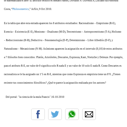
se matematizará el arte? El artículo técnico es Renato Fabbri, Osvaldo N. Oliveira Jr, Luciano da Fontoura
Costa, “
Philosometrics
,” ArXiv, 9 Oct 2010.
En la tabla que abre esta entrada aparecen los 8 atributos estudiados: Racionalismo – Empirismo (R-E),
Esencia – Existencia (E-E), Monismo – Dualismo (M-D), Teocentrismo – Antropocentrismo (T-A), Holismo
– Reduccionismo (H-R), Deductiva – Fenomenología (D-P), Determinismo – Libre Albedrío (D-F), y
Naturalismo – Mecanicismo (N-M). Asímismo aparecen la asignación en el intervalo [0,10] de estos atributos
a 7 filósofos bien conocidos: Platón, Aristóteles, Descartes, Espinoza, Kant, Nietzche y Deleuze. Por ejemplo,
para el atributo R-E, un valor de 0 significa solo R nada E y un valor de 10 solo E nada R. Como Descartes es
racionalista se le ha asignado un 1’5 en R-E, mientras que como Espinoza es empirista tiene un 8’0. ¿Tienes
reciente tus conocimientos filosóficos? ¿Qué te parece la asignación realizada por los autores?
Del portal: "la ciencia de la mula Francis".16-10-2010