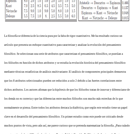
La filosofía se diferencia de la ciencia pura por la falta de rigor cuantitativo. Me ha resultado curioso un
artículo que presenta un enfoque cuantitativo para caracterizar y analizar la evolución del pensamiento
filosófico. Se seleccionan una serie de atributos que caracterizan el pensamiento filosófico, se puntúan a
los filósofos en función de dichos atributos y se estudia la evolución histórica del pensamiento filosófico
mediante técnicas estadísticas de análisis multivariante. El análisis de componentes principales demuestra
que los 8 atributos seleccionados pueden ser reducidos a solo 2 debido a las fuertes correlaciones entre
dichos atributos. Los autores afirman que la hipótesis de que los filósofos tratan de innovar y diferenciarse de
los demás no es correcta y que las diferencias entre muchos filósofos son mucho más estrechas de lo que
normalmente se piensa. Entre todos los atributos destaca la dialéctica, que según este estudio tiene un papel
clave en el desarrollo del pensamiento filosófico. Un primer estudio como este puede ser criticado desde
muchos puntos de vista, pero aún así, me parece curioso que se pretenda matematizar la filosofía. ¿Para cuándo