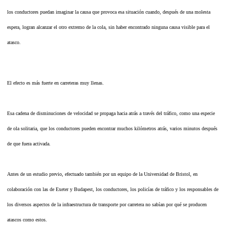
los conductores puedan imaginar la causa que provoca esa situación cuando, después de una molesta
espera, logran alcanzar el otro extremo de la cola, sin haber encontrado ninguna causa visible para el
atasco.
El efecto es más fuerte en carreteras muy llenas.
Esa cadena de disminuciones de velocidad se propaga hacia atrás a través del tráfico, como una especie
de ola solitaria, que los conductores pueden encontrar muchos kilómetros atrás, varios minutos después
de que fuera activada.
Antes de un estudio previo, efectuado también por un equipo de la Universidad de Bristol, en
colaboración con las de Exeter y Budapest, los conductores, los policías de tráfico y los responsables de
los diversos aspectos de la infraestructura de transporte por carretera no sabían por qué se producen
atascos como estos.