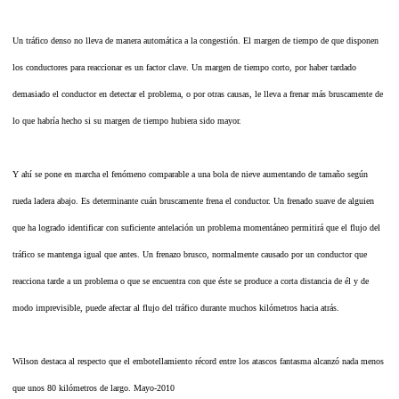
Un tráfico denso no lleva de manera automática a la congestión. El margen de tiempo de que disponen
los conductores para reaccionar es un factor clave. Un margen de tiempo corto, por haber tardado
demasiado el conductor en detectar el problema, o por otras causas, le lleva a frenar más bruscamente de
lo que habría hecho si su margen de tiempo hubiera sido mayor.
Y ahí se pone en marcha el fenómeno comparable a una bola de nieve aumentando de tamaño según
rueda ladera abajo. Es determinante cuán bruscamente frena el conductor. Un frenado suave de alguien
que ha logrado identificar con suficiente antelación un problema momentáneo permitirá que el flujo del
tráfico se mantenga igual que antes. Un frenazo brusco, normalmente causado por un conductor que
reacciona tarde a un problema o que se encuentra con que éste se produce a corta distancia de él y de
modo imprevisible, puede afectar al flujo del tráfico durante muchos kilómetros hacia atrás.
Wilson destaca al respecto que el embotellamiento récord entre los atascos fantasma alcanzó nada menos
que unos 80 kilómetros de largo. Mayo-2010