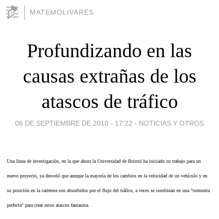
MATEMOLIVARES
Profundizando en las
causas extrañas de los
atascos de tráfico
06 DE SEPTIEMBRE DE 2010 - 17:22
-
NOTICIAS Y OTROS
Una línea de investigación, en la que ahora la Universidad de Bristol ha iniciado su trabajo para un
nuevo proyecto, ya desveló que aunque la mayoría de los cambios en la velocidad de un vehículo y en
su posición en la carretera son absorbidos por el flujo del tráfico, a veces se combinan en una "tormenta
perfecta" para crear estos atascos fantasma.