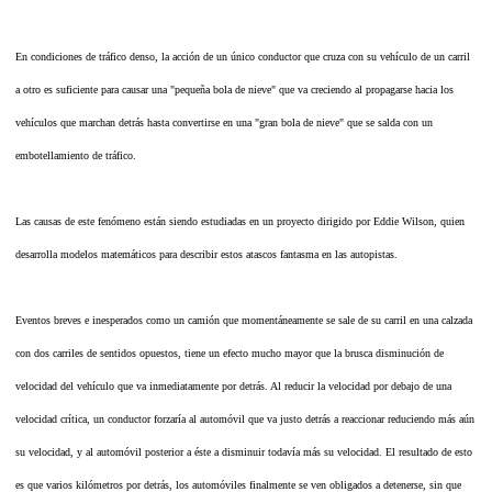
En condiciones de tráfico denso, la acción de un único conductor que cruza con su vehículo de un carril
a otro es suficiente para causar una "pequeña bola de nieve" que va creciendo al propagarse hacia los
vehículos que marchan detrás hasta convertirse en una "gran bola de nieve" que se salda con un
embotellamiento de tráfico.
Las causas de este fenómeno están siendo estudiadas en un proyecto dirigido por Eddie Wilson, quien
desarrolla modelos matemáticos para describir estos atascos fantasma en las autopistas.
Eventos breves e inesperados como un camión que momentáneamente se sale de su carril en una calzada
con dos carriles de sentidos opuestos, tiene un efecto mucho mayor que la brusca disminución de
velocidad del vehículo que va inmediatamente por detrás. Al reducir la velocidad por debajo de una
velocidad crítica, un conductor forzaría al automóvil que va justo detrás a reaccionar reduciendo más aún
su velocidad, y al automóvil posterior a éste a disminuir todavía más su velocidad. El resultado de esto
es que varios kilómetros por detrás, los automóviles finalmente se ven obligados a detenerse, sin que