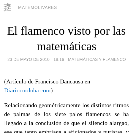
MATEMOLIVARES
El flamenco visto por las
matemáticas
23 DE MAYO DE 2010 - 18:16
-
MATEMÁTICAS Y FLAMENCO
(Artículo de Francisco Dancausa en
Diariocordoba.com
)
Relacionando geométricamente los distintos ritmos
de palmas de los siete palos flamencos se ha
llegado a la conclusión de que el silencio alargao,
ese que tanto embriaga a aficionados y puristas, y