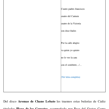
Cuatro padres franciscos
cuatro del Carmen
cuatro de la Victoria
son doce frailes
Por la calle abajito
va quien yo quiero
no le veo la cara
con el sombrero
.../...
(Ver letra completa)
Aromas de Chano Lobato
Del disco
les traemos estas bulerías de Cádiz
Plaza de las Canastas
tituladas
, acompañado por Paco del Gastor. Como