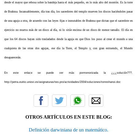
desde el mayor que rebosa sobre la bandeja hasta el más pequeño, en lo más alto del montón. Es la torre
de Brahma. Incansablemente, día tras día, los sacerdotes del templo mueven los discos haciéndoles pasar
de una aguja a otra, de acuerdo con las leyes fijas e inmutables de Brahma que dictan que el sacerdote en
ejercicio no mueva más de un disco al día, ni lo sitúe encima de un disco de menor tamaño. El día en
que los 64 discos hayan sido trasladados desde la aguja en que Dios los puso al crear el mundo a una
cualquiera de las otras dos agujas, ese día la Torre, el Templo y, con gran estruendo, el Mundo
desaparecerán.
En este enlace se puede ver más pormenorizada la ¿¿¿solución???.
http://petra.euitio.uniovi.es/asignaturas/teo.pro/actividades/2004/soluciones/torreshanoi.doc
OTROS ARTÍCULOS EN ESTE BLOG:
Definición darwiniana de un matemático.