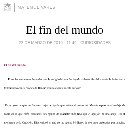
MATEMOLIVARES
El fin del mundo
22 DE MARZO DE 2010 - 11:49
-
CURIOSIDADES
El fin del mundo
Entre las numerosas leyendas que la antigüedad nos ha legado sobre el fin del mundo la brahmánica
(relacionada con la "torres de Hanoi" resulta especialmente curiosa:
En el gran templo de Benarés, bajo la cúpula que señala el centro del Mundo reposa una bandeja de
cobre en la que están plantadas tres agujas de diámetro más fino que el aguijón de una abeja. En el
momento de la Creación, Dios colocó en una de las agujas 64 discos de oro puro ordenados por tamaño: