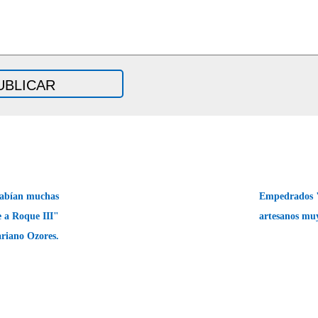
sabían muchas
Empedrados "
e a Roque III"
artesanos muy
riano Ozores.