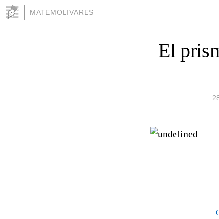
MATEMOLIVARES
El prism
2
G