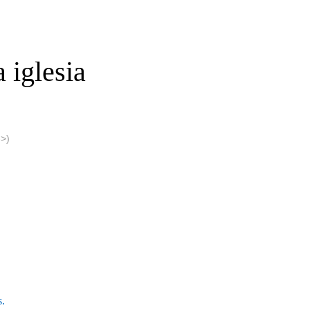
a iglesia
>)
s.