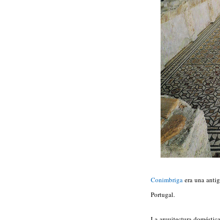
Conimbriga
era una antig
Portugal.
La arquitectura doméstica 