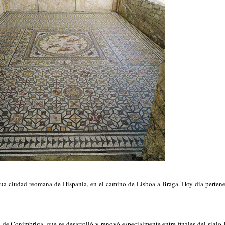
ua ciudad reomana de Hispania, en el camino de Lisboa a Braga. Hoy día pertenec
de Conímbriga, que se desarrolló y renovó especialmente entre finales del siglo I 