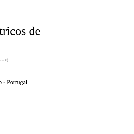
ricos de
-->)