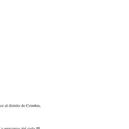
e al distrito de Coimbra,
y principios del siglo III,