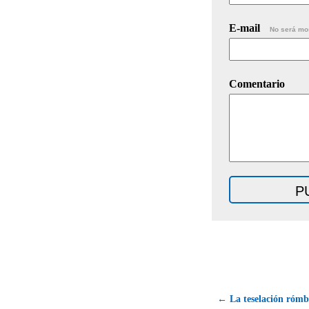
E-mail
No será mo
Comentario
← La teselación rómb