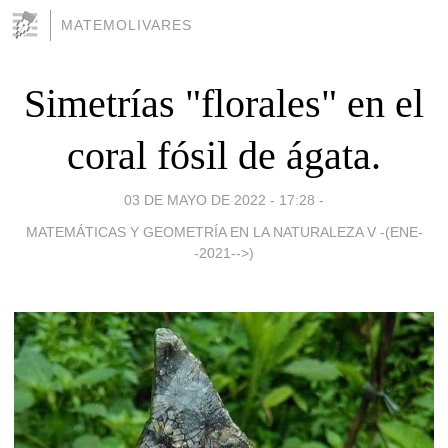
MATEMOLIVARES
Simetrías "florales" en el
coral fósil de ágata.
03 DE MAYO DE 2022 - 17:28
-
MATEMÁTICAS Y GEOMETRÍA EN LA NATURALEZA V -(ENE-
-2021-->)