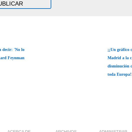
decir: 'No lo
¡¡Un gráfico 
chard Feynman
Madrid a la c
disminución d
toda Europa
ACERCA DE
ARCHIVOS
ADMINISTRAR