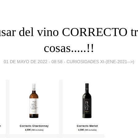
usar del vino CORRECTO tr
cosas.....!!
01 DE MAYO DE 2022 - 08:58
-
CURIOSIDADES XI-(ENE-2021-->)