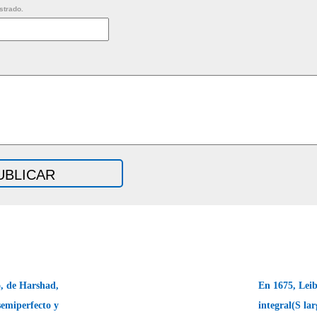
strado.
o, de Harshad,
En 1675, Leib
emiperfecto y
integral(S la