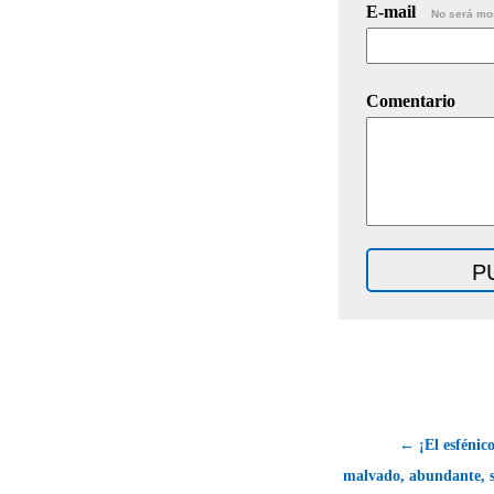
E-mail
No será mo
Comentario
← ¡El esfénic
malvado, abundante, s