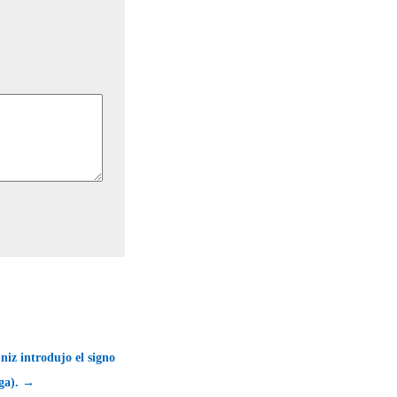
niz introdujo el signo
rga). →