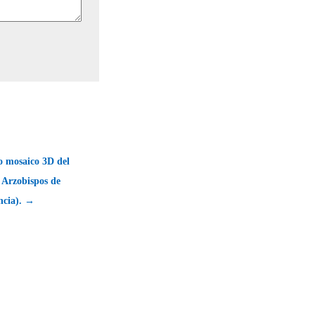
o mosaico 3D del
s Arzobispos de
ncia). →