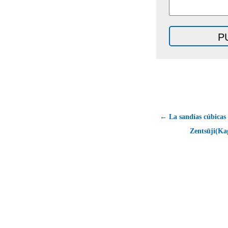
← La sandías cúbicas
Zentsūji(Ka