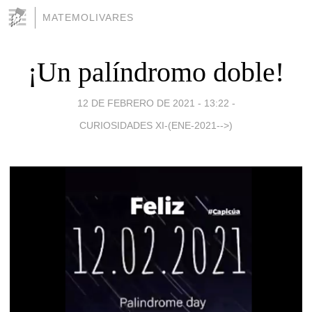
MATEMOLIVARES
¡Un palíndromo doble!
12 DE FEBRERO DE 2021 - 13:22
-
CURIOSIDADES XI-(ENE-2021-->)