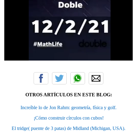
OTROS ARTÍCULOS EN ESTE BLOG:
Increíble lo de Jon Rahm: geometría, física y golf.
¡Cómo construir círculos con cubos!
El tridge( puente de 3 patas) de Midland (Michigan, USA).