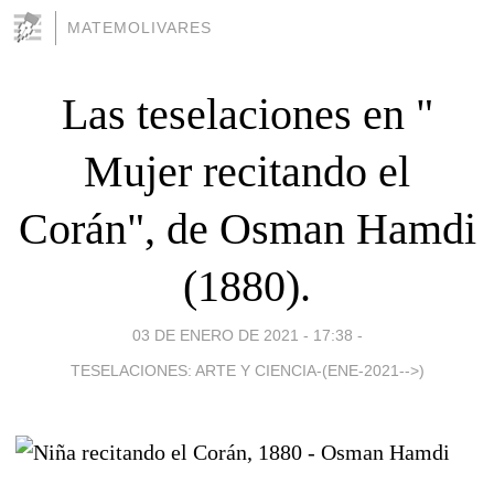
MATEMOLIVARES
Las teselaciones en "
Mujer recitando el
Corán", de Osman Hamdi
(1880).
03 DE ENERO DE 2021 - 17:38
-
TESELACIONES: ARTE Y CIENCIA-(ENE-2021-->)