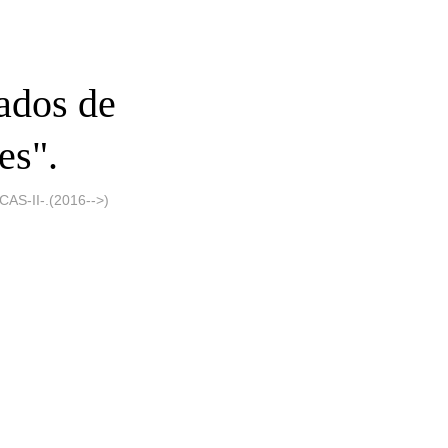
ados de
es".
S-II-.(2016-->)