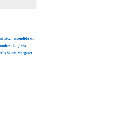
métrica" escondida en
ondres: la iglesia
 Alls Saints Margaret