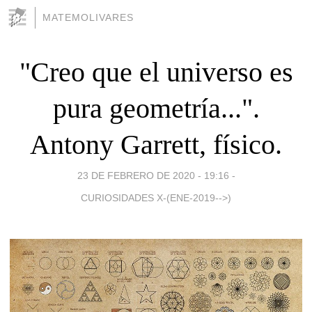
MATEMOLIVARES
"Creo que el universo es
pura geometría...".
Antony Garrett, físico.
23 DE FEBRERO DE 2020 - 19:16
-
CURIOSIDADES X-(ENE-2019-->)