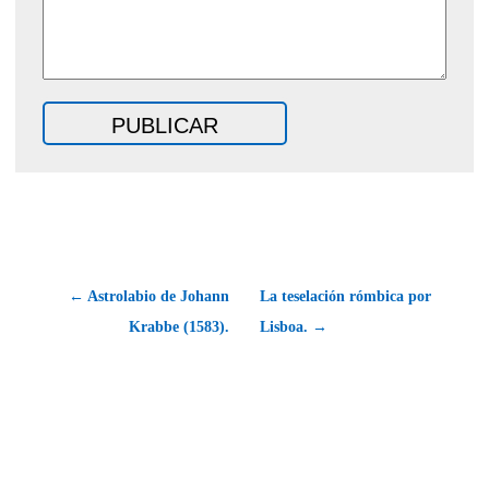
← Astrolabio de Johann
La teselación rómbica por
Krabbe (1583).
Lisboa. →