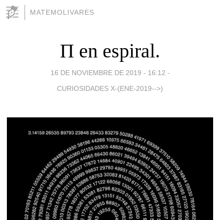
MATEMOLIVARES
Π en espiral.
16 DE NOVIEMBRE DE 2019 - 16:12
-
CURIOSIDADES X-(ENE-2019-->)