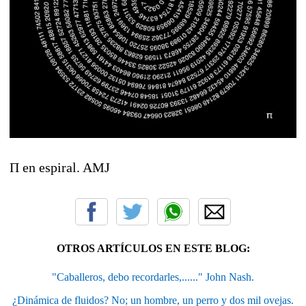
Π en espiral. AMJ
OTROS ARTÍCULOS EN ESTE BLOG:
"Caballeros, debo recordarles,......" John Nash.
¿Dinámica de fluidos? No; un hombre, un perro y dos mil ovejas.