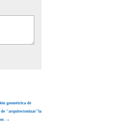
ión geométrica de
 de "arquitectonizar"la
lor. →