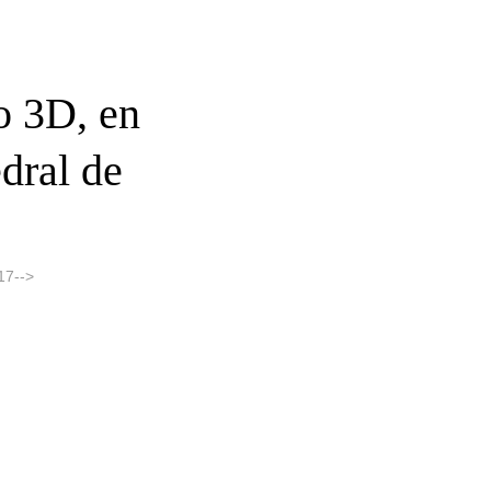
o 3D, en
dral de
17-->