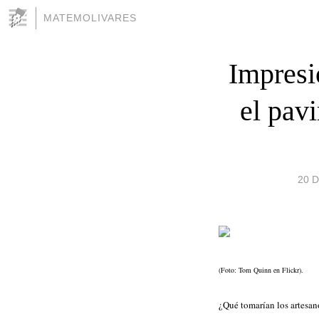
MATEMOLIVARES
Impresi
el pav
20 D
(Foto: Tom Quinn en Flickr).
¿Qué tomarían los artesan