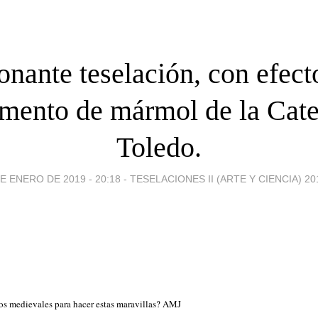
onante teselación, con efect
imento de mármol de la Cate
Toledo.
E ENERO DE 2019 - 20:18
-
TESELACIONES II (ARTE Y CIENCIA) 20
os medievales para hacer estas maravillas? AMJ