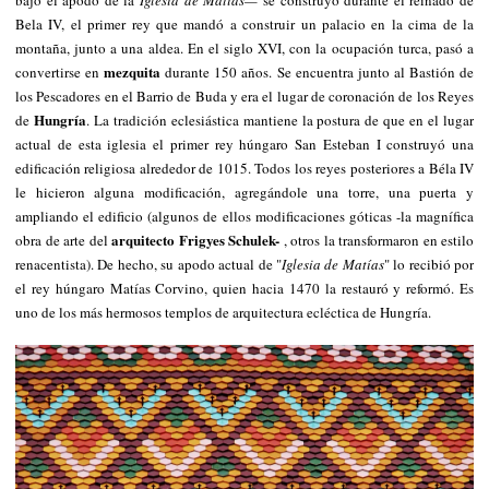
Bela IV, el primer rey que mandó a construir un palacio en la cima de la
montaña, junto a una aldea. En el siglo XVI, con la ocupación turca, pasó a
mezquita
convertirse en
durante 150 años. Se encuentra junto al Bastión de
los Pescadores en el Barrio de Buda y era el lugar de coronación de los Reyes
Hungría
de
. La tradición eclesiástica mantiene la postura de que en el lugar
actual de esta iglesia el primer rey húngaro San Esteban I construyó una
edificación religiosa alrededor de 1015. Todos los reyes posteriores a Béla IV
le hicieron alguna modificación, agregándole una torre, una puerta y
ampliando el edificio (algunos de ellos modificaciones góticas -la magnífica
arquitecto Frigyes Schulek-
obra de arte del
, otros la transformaron en estilo
renacentista). De hecho, su apodo actual de "
Iglesia de Matías
" lo recibió por
el rey húngaro Matías Corvino, quien hacia 1470 la restauró y reformó. Es
uno de los más hermosos templos de arquitectura ecléctica de Hungría.