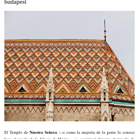
Nuestra Señora
El Templo de
—o como la mayoría de la gente lo conoce
bajo el apodo de la
Iglesia de Matías—
se construyó durante el reinado de