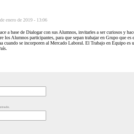
de enero de 2019 - 13:06
ce a base de Dialogar con sus Alumnos, invitarles a ser curiosos y hac
re los Alumnos participantes, para que sepan trabajar en Grupo que es 
na cuando se incorporen al Mercado Laboral. El Trabajo en Equipo es u
aís.
strado.