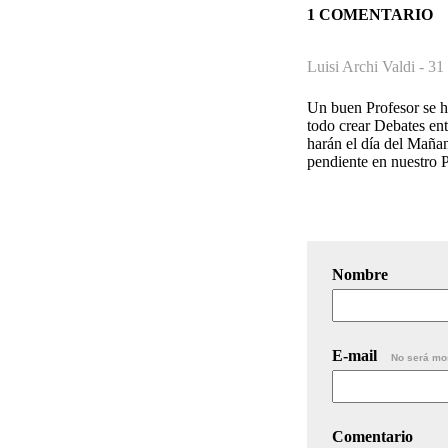
1 COMENTARIO
Luisi Archi Valdi -
31 
Un buen Profesor se ha
todo crear Debates ent
harán el día del Maña
pendiente en nuestro P
Nombre
E-mail
No será mo
Comentario