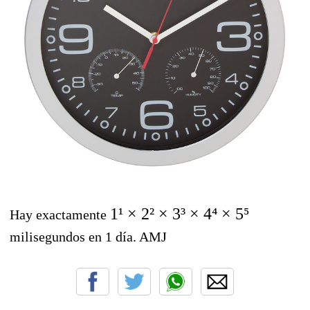
1¹ × 2² × 3³ × 4⁴ × 5⁵
Hay exactamente
milisegundos en 1 día. AMJ