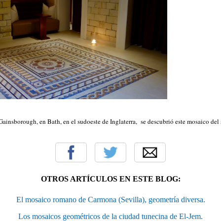
 Gainsborough, en Bath, en el sudoeste de Inglaterra, se descubrió este mosaico del
OTROS ARTÍCULOS EN ESTE BLOG:
El mosaico romano de Carmona (Sevilla), geometría diversa.
Los mosaicos geométricos de la ciudad tunecina de El-Jem.