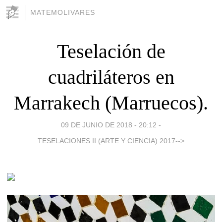
MATEMOLIVARES
Teselación de
cuadriláteros en
Marrakech (Marruecos).
09 DE JUNIO DE 2018 - 20:12
-
TESELACIONES II (ARTE Y CIENCIA) 2017-->