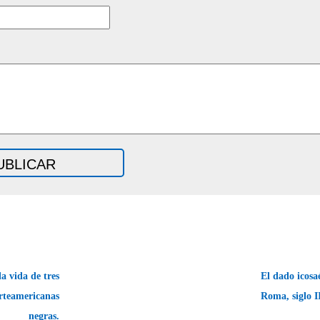
a vida de tres
El dado icosa
rteamericanas
Roma, siglo I
negras.