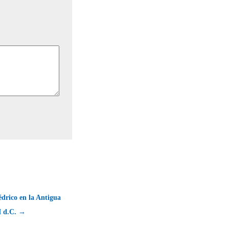
édrico en la Antigua
I d.C. →