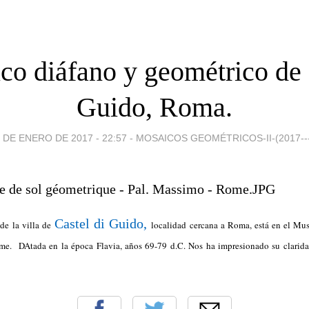
co diáfano y geométrico de 
Guido, Roma.
 DE ENERO DE 2017 - 22:57
-
MOSAICOS GEOMÉTRICOS-II-(2017--
Castel di Guido,
de la villa de
localidad cercana a Roma, está en el M
me. DAtada en la época Flavia, años 69-79 d.C. Nos ha impresionado su claridad