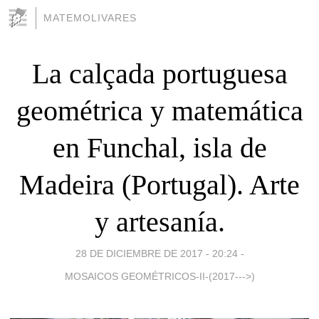
MATEMOLIVARES
La calçada portuguesa
geométrica y matemática
en Funchal, isla de
Madeira (Portugal). Arte
y artesanía.
28 DE DICIEMBRE DE 2017 - 20:24
-
MOSAICOS GEOMÉTRICOS-II-(2017--->)