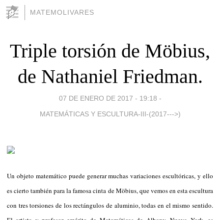
MATEMOLIVARES
Triple torsión de Möbius,
de Nathaniel Friedman.
07 DE ENERO DE 2017 - 19:18
-
MATEMÁTICAS Y ESCULTURA-III-(2017--->)
Un objeto matemático puede generar muchas variaciones escultóricas, y ello
es cierto también para la famosa cinta de Möbius, que vemos en esta escultura
con tres torsiones de los rectángulos de aluminio, todas en el mismo sentido.
El artista y profesor emérito de Matemáticas de Albany, Nueva York, es