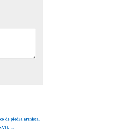
ico de piedra arenisca,
 XVII. →