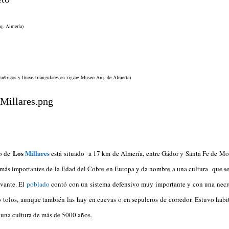
q. Almería)
métricos y líneas triangulares en zigzag.Museo Arq. de Almería)
Los
Millares
co de
está situado a 17 km de Almería, entre Gádor y Santa Fe de M
más importantes de la Edad del Cobre en Europa y da nombre a una cultura que se
evante. El
poblado
contó con un sistema defensivo muy importante y con una necró
o tolos, aunque también las hay en cuevas o en sepulcros de corredor. Estuvo hab
de una cultura de más de 5000 años.