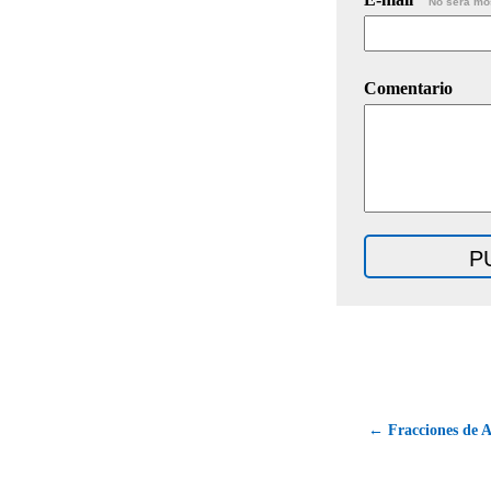
No será mo
Comentario
← Fracciones de A