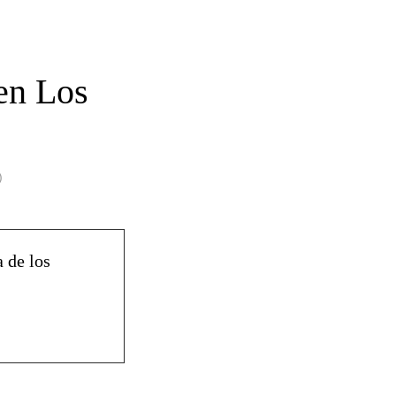
en Los
)