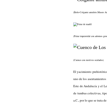
(Ídolo-Colgante amuleto.Museo Ar
(Peine trapezoidal con adornos geo
(Cuenco con motivos oculados)
El yacimiento prehistóri
uno de los asentamientos 
Este de Andalucía y el L
de tumbas colectivas, tip
a.C., por lo que se trata 