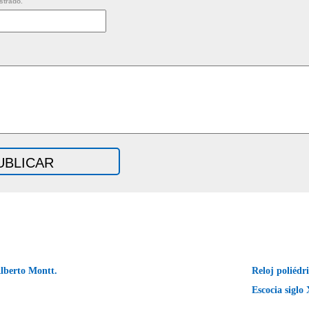
strado.
lberto Montt.
Reloj poliédr
Escocia siglo