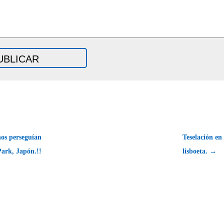
nos perseguían
Teselación en
Park, Japón.!!
lisboeta. →