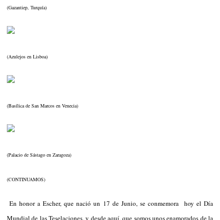
(Gazantiep, Turquía)
(Azulejos en Lisboa)
(Basílica de San Marcos en Venecia)
(Palacio de Sástago en Zaragoza)
(CONTINUAMOS)
En honor a Escher, que nació un 17 de Junio, se conmemora hoy el Día
Mundial de las Teselaciones, y desde aquí, que somos unos enamorados de la