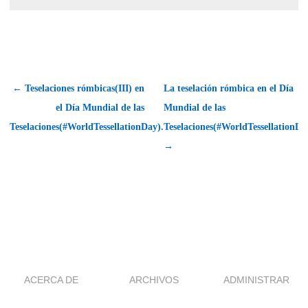
← Teselaciones rómbicas(III) en
La teselación rómbica en el Día
el Día Mundial de las
Mundial de las
Teselaciones(#WorldTessellationDay).
Teselaciones(#WorldTessellationDa
→
ACERCA DE
ARCHIVOS
ADMINISTRAR