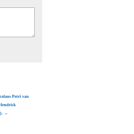
colaus Petri van
 Hendrick
5). →