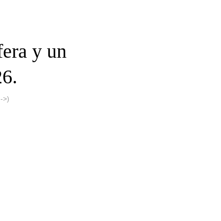
era y un
26.
->)