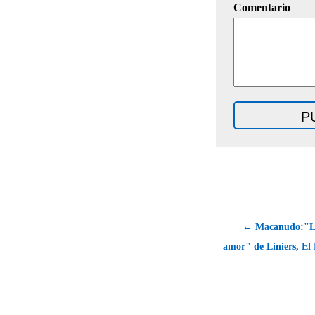
Comentario
← Macanudo:"La
amor" de Liniers, El