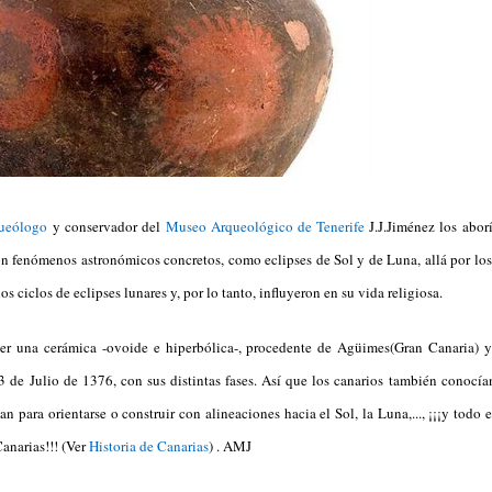
queólogo
y conservador del
Museo Arqueológico de Tenerife
J.J.Jiménez los abor
on fenómenos astronómicos concretos, como eclipses de Sol y de Luna, allá por l
 ciclos de eclipses lunares y, por lo tanto, influyeron en su vida religiosa.
r una cerámica -ovoide e hiperbólica-, procedente de Agüimes(Gran Canaria) y 
13 de Julio de 1376, con sus distintas fases. Así que los canarios también conocía
an para orientarse o construir con alineaciones hacia el Sol, la Luna,..., ¡¡¡y todo e
anarias!!! (Ver
Historia de Canarias
) . AMJ