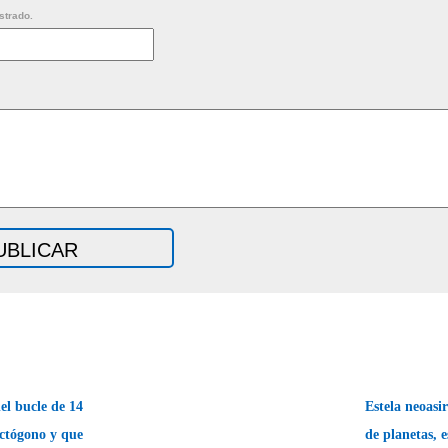
strado.
el bucle de 14
Estela neoasi
octógono y que
de planetas, e