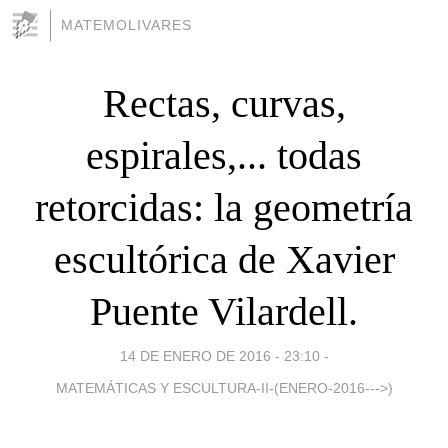
MATEMOLIVARES
Rectas, curvas,
espirales,... todas
retorcidas: la geometría
escultórica de Xavier
Puente Vilardell.
14 DE ENERO DE 2016 - 23:10
-
MATEMÁTICAS Y ESCULTURA-II-(ENERO-2016--->)