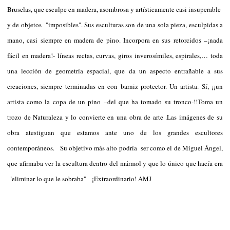
Bruselas, que esculpe en madera, asombrosa y artísticamente casi insuperable
y de objetos "imposibles". Sus esculturas son de una sola pieza, esculpidas a
mano, casi siempre en madera de pino. Incorpora en sus retorcidos –¡nada
fácil en madera!- líneas rectas, curvas, giros inverosímiles, espirales,… toda
una lección de geometría espacial, que da un aspecto entrañable a sus
creaciones, siempre terminadas en con barniz protector. Un artista. Sí, ¡¡un
artista como la copa de un pino –del que ha tomado su tronco-!!Toma un
trozo de Naturaleza y lo convierte en una obra de arte .Las imágenes de su
obra atestiguan que estamos ante uno de los grandes escultores
contemporáneos.
Su objetivo más alto podría ser como el de Miguel Ángel,
que afirmaba ver la escultura dentro del mármol y que lo único que hacía era
"eliminar lo que le sobraba"
¡Extraordinario! AMJ