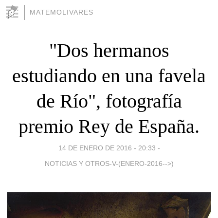
MATEMOLIVARES
"Dos hermanos
estudiando en una favela
de Río", fotografía
premio Rey de España.
14 DE ENERO DE 2016 - 20:33
-
NOTICIAS Y OTROS-V-(ENERO-2016-->)