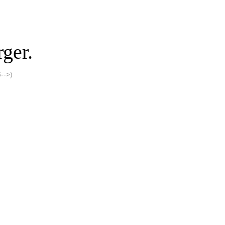
ger.
-->)