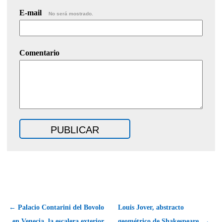
E-mail
No será mostrado.
Comentario
← Palacio Contarini del Bovolo
Louis Jover, abstracto
en Venecia, la escalera exterior
geométrico de Shakespeare. →