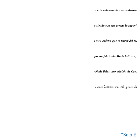
a esta máquina das sacro decoro
uniendo con sus armas lo ingeni
y a su cadena que es terror del m
que ha fabricado Marte belicoso,
Añade Palas otro eslabón de Oro.
Juan Caramuel, el gran d
"Solo E