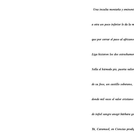
Una inculta montaña y eminent
a otra un poco inferior le da la 
que por cerrar el paso al africano
Liga hicieron los dos estrechame
Sella el húmedo pie, puerta valie
de su foso, un castillo soberano,
donde mil veces el valor cristiano
de infiel sangre anegó bárbara ge
Tú, Caramuel, en Ciencias prodi