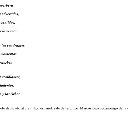
reverbera
 advertidos,
 sentidos,
 lo venera.
 tus cuadrantes,
s momentos
 estorbes
s semblantes,
imientos,
, y los Orbes.
to dedicado al científico español, éste del escritor Marcos Bravo, canónigo de la 