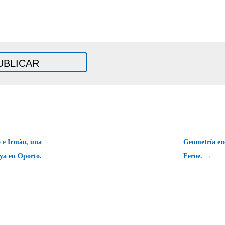
o e Irmão, una
Geometría enc
ya en Oporto.
Feroe. →