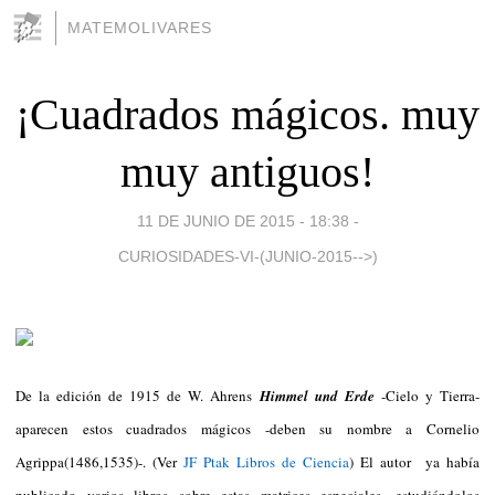
MATEMOLIVARES
¡Cuadrados mágicos. muy
muy antiguos!
11 DE JUNIO DE 2015 - 18:38
-
CURIOSIDADES-VI-(JUNIO-2015-->)
De la edición de 1915 de W. Ahrens
Himmel und Erde
-Cielo y Tierra-
aparecen estos cuadrados mágicos -deben su nombre a Cornelio
Agrippa(1486,1535)-. (Ver
JF Ptak Libros de Ciencia
) El autor ya había
publicado varios libros sobre estas matrices especiales, estudiándolos