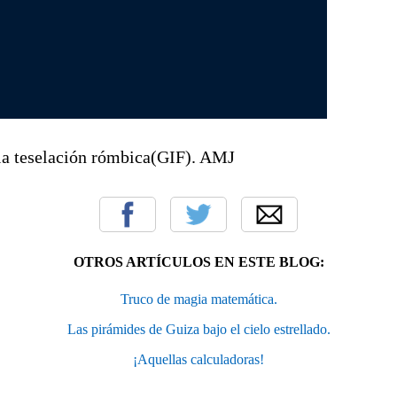
la teselación rómbica(GIF). AMJ
OTROS ARTÍCULOS EN ESTE BLOG:
Truco de magia matemática.
Las pirámides de Guiza bajo el cielo estrellado.
¡Aquellas calculadoras!