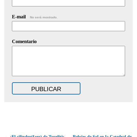
E-mail
No será mostrado.
Comentario
← ¡El cilindro(faro) de Tourlitis
Relojes de Sol en la Catedral de