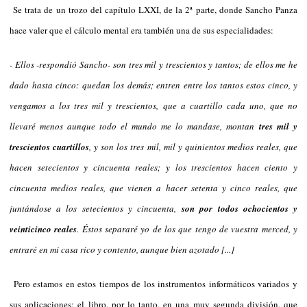
Se trata de un trozo del capítulo LXXI, de la 2ª parte, donde Sancho Panza
hace valer que el cálculo mental era también una de sus especialidades:
- Ellos -respondió Sancho- son tres mil y trescientos y tantos; de ellos me he
dado hasta cinco: quedan los demás; entren entre los tantos estos cinco, y
vengamos a los tres mil y trescientos, que a cuartillo cada uno, que no
llevaré menos aunque todo el mundo me lo mandase, montan
tres mil y
trescientos cuartillos
, y son los tres mil, mil y quinientos medios reales, que
hacen setecientos y cincuenta reales; y los trescientos hacen ciento y
cincuenta medios reales, que vienen a hacer setenta y cinco reales, que
juntándose a los setecientos y cincuenta,
son por todos ochocientos y
veinticinco reales
. Éstos separaré yo de los que tengo de vuestra merced, y
entraré en mi casa rico y contento, aunque bien azotado [...]
Pero estamos en estos tiempos de los instrumentos informáticos variados y
sus aplicaciones; el libro, por lo tanto, en una muy segunda división, que